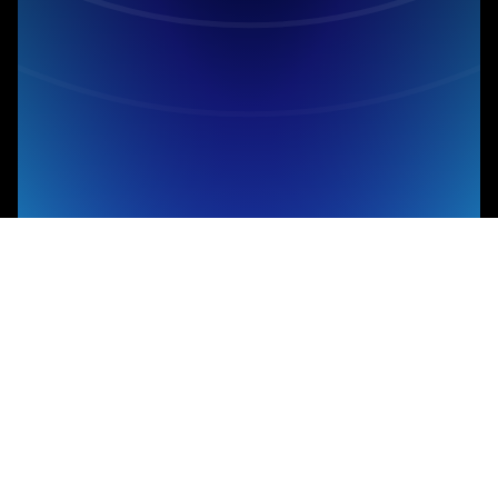
Tải ứng dụng
57 Huỳnh Thúc
Kháng, Đống Đa, Hà
Nội